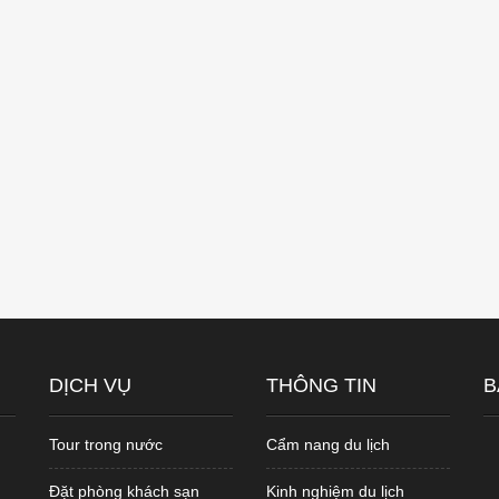
DỊCH VỤ
THÔNG TIN
B
Tour trong nước
Cẩm nang du lịch
Đặt phòng khách sạn
Kinh nghiệm du lịch