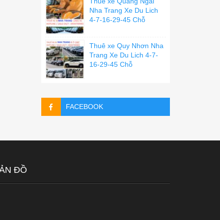
Thuê xe Quãng Ngãi
Nha Trang Xe Du Lich
4-7-16-29-45 Chỗ
Thuê xe Quy Nhơn Nha
Trang Xe Du Lich 4-7-
16-29-45 Chỗ
FACEBOOK
ẢN ĐỒ