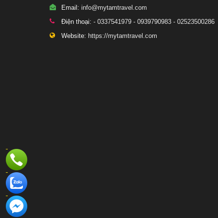
Email:
info@mytamtravel.com
Điện thoại:
- 0337541979 - 0939790983 - 02523500286
Website:
https://mytamtravel.com