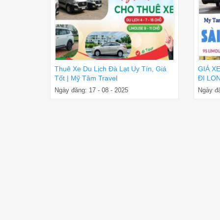
Thuê Xe Du Lịch Đà Lạt Uy Tín, Giá
GIÁ X
Tốt | Mỹ Tâm Travel
ĐI LON
ĐÓN T
Ngày đăng: 17 - 08 - 2025
Ngày đă