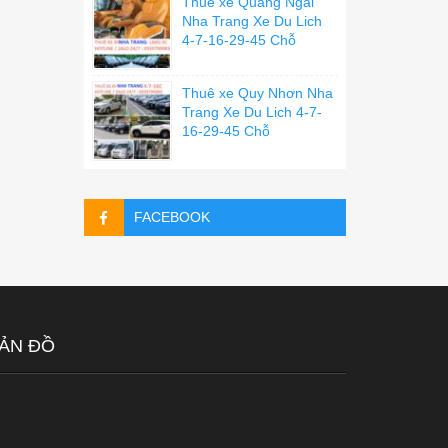
Thuê xe Quãng Ngãi
Nha Trang Xe Du Lich
4-7-16-29-45 Chỗ
Thuê xe Quy Nhơn Nha
Trang Xe Du Lich 4-7-
16-29-45 Chỗ
FACEBOOK
ẢN ĐỒ