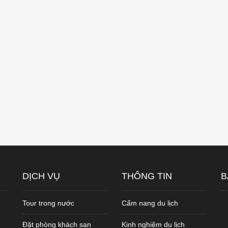
DỊCH VỤ
THÔNG TIN
B
Tour trong nước
Cẩm nang du lịch
Đặt phòng khách sạn
Kinh nghiệm du lịch