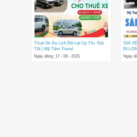
Thuê Xe Du Lịch Đà Lạt Uy Tín, Giá
GIÁ X
Tốt | Mỹ Tâm Travel
ĐI LON
ĐÓN T
Ngày đăng: 17 - 08 - 2025
Ngày đă