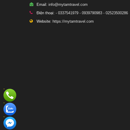
Email:
info@mytamtravel.com
Điện thoại:
- 0337541979 - 0939790983 - 02523500286
Website:
https://mytamtravel.com