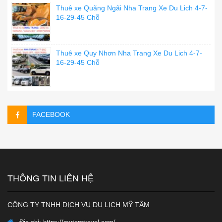
Thuê xe Quãng Ngãi Nha Trang Xe Du Lich 4-7-
16-29-45 Chỗ
Thuê xe Quy Nhơn Nha Trang Xe Du Lich 4-7-
16-29-45 Chỗ
FACEBOOK
THÔNG TIN LIÊN HỆ
CÔNG TY TNHH DỊCH VỤ DU LỊCH MỸ TÂM