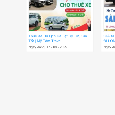
Thuê Xe Du Lịch Đà Lạt Uy Tín, Giá
GIÁ X
Tốt | Mỹ Tâm Travel
ĐI LON
ĐÓN T
Ngày đăng: 17 - 08 - 2025
Ngày đă