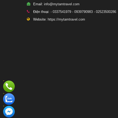
Email:
info@mytamtravel.com
Điện thoại:
- 0337541979 - 0939790983 - 02523500286
Website:
https://mytamtravel.com