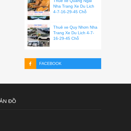
Thuê xe Quãng Ngãi
Nha Trang Xe Du Lich
4-7-16-29-45 Chỗ
Thuê xe Quy Nhơn Nha
Trang Xe Du Lich 4-7-
16-29-45 Chỗ
FACEBOOK
ẢN ĐỒ