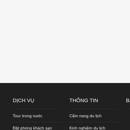
DỊCH VỤ
THÔNG TIN
B
Tour trong nước
Cẩm nang du lịch
Đặt phòng khách sạn
Kinh nghiệm du lịch