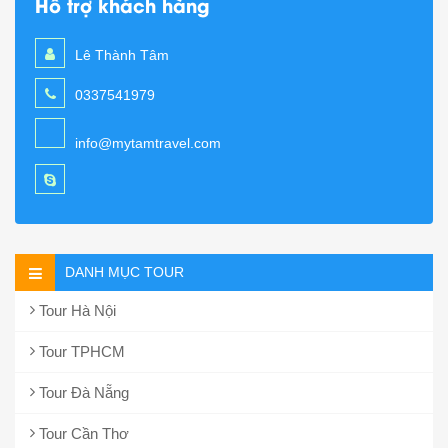
Hỗ trợ khách hàng
Lê Thành Tâm
0337541979
info@mytamtravel.com
DANH MỤC TOUR
Tour Hà Nội
Tour TPHCM
Tour Đà Nẵng
Tour Cần Thơ