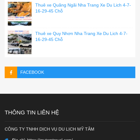
Thuê xe Quãng Ngãi Nha Trang Xe Du Lich 4-7-
16-29-45 Chỗ
Thuê xe Quy Nhơn Nha Trang Xe Du Lich 4-7-
16-29-45 Chỗ
FACEBOOK
THÔNG TIN LIÊN HỆ
CÔNG TY TNHH DỊCH VỤ DU LỊCH MỸ TÂM