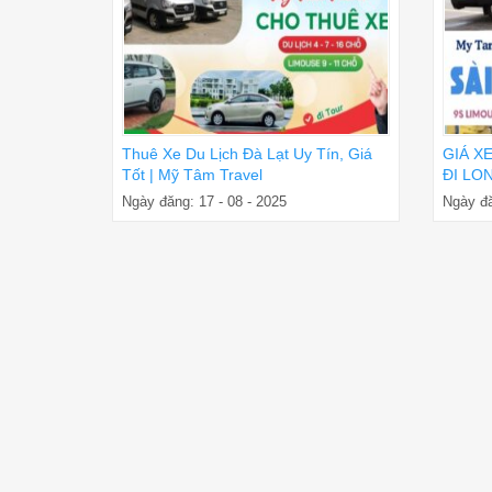
Thuê Xe Du Lịch Đà Lạt Uy Tín, Giá
GIÁ X
Tốt | Mỹ Tâm Travel
ĐI LON
ĐÓN T
Ngày đăng: 17 - 08 - 2025
Ngày đă