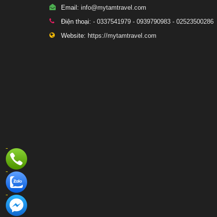
Email:
info@mytamtravel.com
Điện thoại:
- 0337541979 - 0939790983 - 02523500286
Website:
https://mytamtravel.com