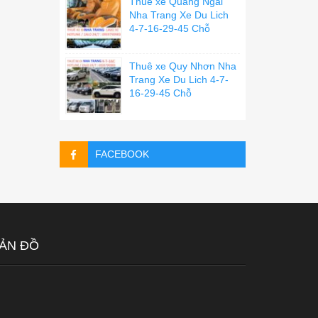
Thuê xe Quãng Ngãi
Nha Trang Xe Du Lich
4-7-16-29-45 Chỗ
Thuê xe Quy Nhơn Nha
Trang Xe Du Lich 4-7-
16-29-45 Chỗ
FACEBOOK
ẢN ĐỒ