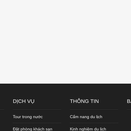
DỊCH VỤ
THÔNG TIN
B
Tour trong nước
Cẩm nang du lịch
Đặt phòng khách sạn
Kinh nghiệm du lịch