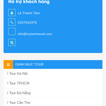
Hỗ trợ khách hàng
Lê Thành Tâm
0337541979
info@mytamtravel.com
DANH MỤC TOUR
Tour Hà Nội
Tour TPHCM
Tour Đà Nẵng
Tour Cần Thơ