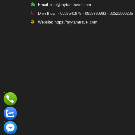
Email:
info@mytamtravel.com
Điện thoại:
- 0337541979 - 0939790983 - 02523500286
Website:
https://mytamtravel.com