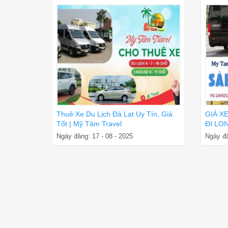
Thuê Xe Du Lịch Đà Lạt Uy Tín, Giá
GIÁ X
Tốt | Mỹ Tâm Travel
ĐI LON
ĐÓN T
Ngày đăng: 17 - 08 - 2025
Ngày đă