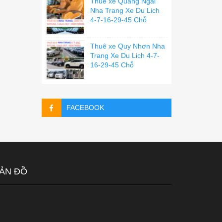
Thuê xe Quãng Ngãi
Nha Trang Xe Du Lich
4-7-16-29-45 Chỗ
Thuê xe Quy Nhơn Nha
Trang Xe Du Lich 4-7-
16-29-45 Chỗ
FACEBOOK
ẢN ĐỒ