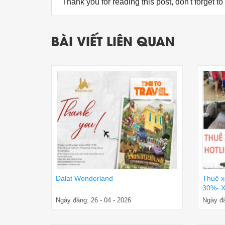
Thank you for reading this post, don't forget to
BÀI VIẾT LIÊN QUAN
Dalat Wonderland
Thuê x
30%- X
Ngày đăng: 26 - 04 - 2026
Ngày đă