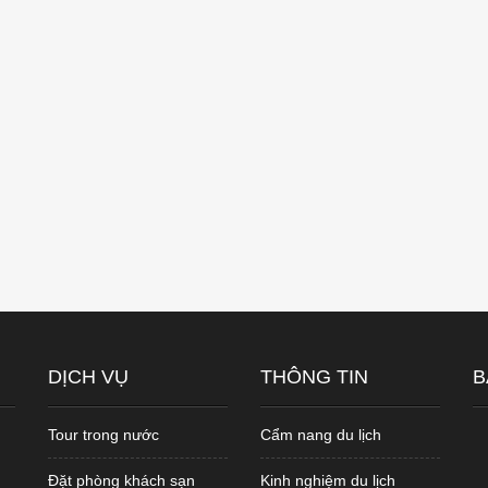
DỊCH VỤ
THÔNG TIN
B
Tour trong nước
Cẩm nang du lịch
Đặt phòng khách sạn
Kinh nghiệm du lịch