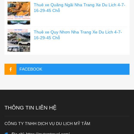
Thuê xe Quãng Ngãi Nha Trang Xe Du Lich 4-7-
16-29-45 Chỗ
Thuê xe Quy Nhơn Nha Trang Xe Du Lich 4-7-
16-29-45 Chỗ
FACEBOOK
THÔNG TIN LIÊN HỆ
CÔNG TY TNHH DỊCH VỤ DU LỊCH MỸ TÂM