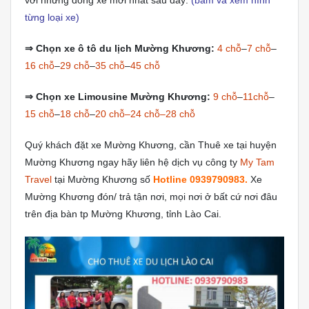
với những dòng xe mới nhất sau đây:
(bấm và xem hình
từng loại xe)
⇒
Chọn xe ô tô du lịch Mường Khương:
4 chỗ
–
7 chỗ
–
16 chỗ
–
29 chỗ
–
35 chỗ
–
45 chỗ
⇒
Chọn xe Limousine Mường Khương:
9 chỗ
–
11chỗ
–
15 chỗ
–
18 chỗ
–
20 chỗ–24 chỗ–28 chỗ
Quý khách đặt xe Mường Khương, cần Thuê xe tại huyện
Mường Khương ngay hãy liên hệ dịch vụ công ty
My Tam
Travel
tại Mường Khương số
Hotline 0939790983.
Xe
Mường Khương đón/ trả tận nơi, mọi nơi ở bất cứ nơi đâu
trên địa bàn tp Mường Khương, tỉnh Lào Cai.