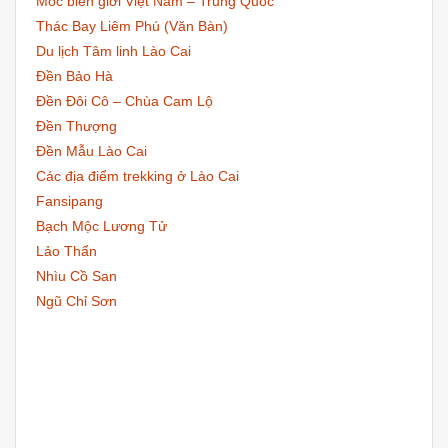
Mốc biên giới Việt Nam – Trung Quốc
Thác Bay Liêm Phú (Văn Bàn)
Du lịch Tâm linh Lào Cai
Đền Bảo Hà
Đền Đôi Cô – Chùa Cam Lộ
Đền Thượng
Đền Mẫu Lào Cai
Các địa điểm trekking ở Lào Cai
Fansipang
Bạch Mộc Lương Tử
Lảo Thẩn
Nhìu Cồ San
Ngũ Chỉ Sơn