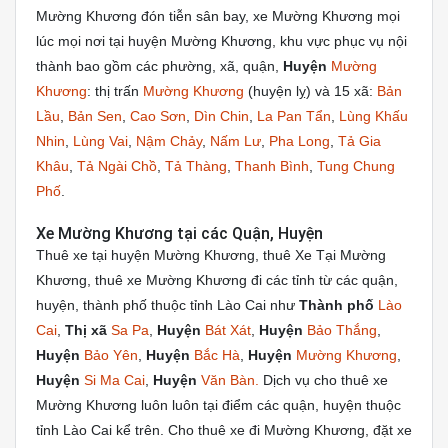
Mường Khương đón tiễn sân bay, xe Mường Khương mọi
lúc mọi nơi tại huyện Mường Khương, khu vực phục vụ nội
thành bao gồm các phường, xã, quận,
Huyện
Mường
Khương
: thị trấn
Mường Khương
(huyện lỵ) và 15 xã:
Bản
Lầu
,
Bản Sen
,
Cao Sơn
,
Dìn Chin
,
La Pan Tẩn
,
Lùng Khấu
Nhin
,
Lùng Vai
,
Nậm Chảy
,
Nấm Lư
,
Pha Long
,
Tả Gia
Khâu
,
Tả Ngài Chồ
,
Tả Thàng
,
Thanh Bình
,
Tung Chung
Phố
.
Xe Mường Khương tại các Quận, Huyện
Thuê xe tại huyện Mường Khương, thuê Xe Tại Mường
Khương, thuê xe Mường Khương đi các tỉnh từ các quận,
huyện, thành phố thuộc tỉnh Lào Cai như
Thành phố
Lào
Cai
,
Thị xã
Sa Pa
,
Huyện
Bát Xát
,
Huyện
Bảo Thắng
,
Huyện
Bảo Yên
,
Huyện
Bắc Hà
,
Huyện
Mường Khương
,
Huyện
Si Ma Cai
,
Huyện
Văn Bàn.
Dịch vụ cho thuê xe
Mường Khương luôn luôn tại điểm các quận, huyện thuộc
tỉnh Lào Cai kể trên. Cho thuê xe đi Mường Khương, đặt xe