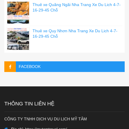
Thuê xe Quãng Ngãi Nha Trang Xe Du Lich 4-7-
16-29-45 Chỗ
Thuê xe Quy Nhơn Nha Trang Xe Du Lich 4-7-
16-29-45 Chỗ
FACEBOOK
THÔNG TIN LIÊN HỆ
CÔNG TY TNHH DỊCH VỤ DU LỊCH MỸ TÂM