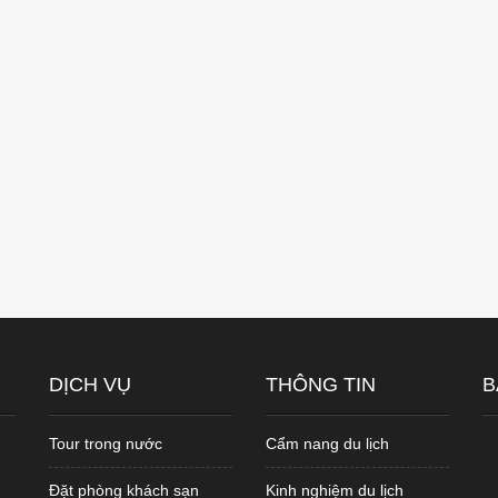
DỊCH VỤ
THÔNG TIN
B
Tour trong nước
Cẩm nang du lịch
Đặt phòng khách sạn
Kinh nghiệm du lịch