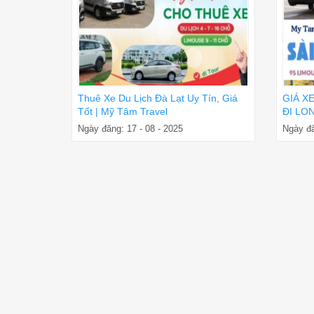
Thuê Xe Du Lịch Đà Lạt Uy Tín, Giá
GIÁ X
Tốt | Mỹ Tâm Travel
ĐI LON
ĐÓN T
Ngày đăng: 17 - 08 - 2025
Ngày đă