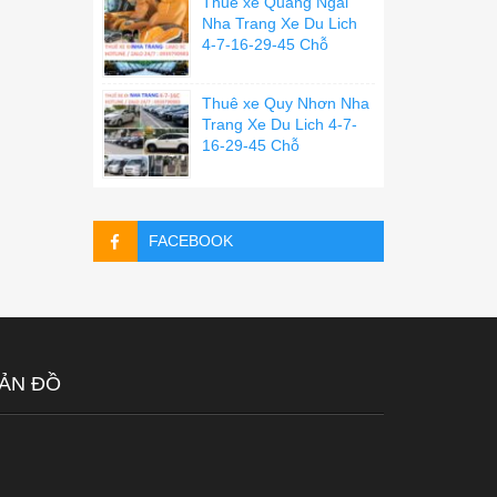
Thuê xe Quãng Ngãi
Nha Trang Xe Du Lich
4-7-16-29-45 Chỗ
Thuê xe Quy Nhơn Nha
Trang Xe Du Lich 4-7-
16-29-45 Chỗ
FACEBOOK
ẢN ĐỒ