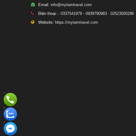
Email:
info@mytamtravel.com
Điện thoại:
- 0337541979 - 0939790983 - 02523500286
Website:
https://mytamtravel.com