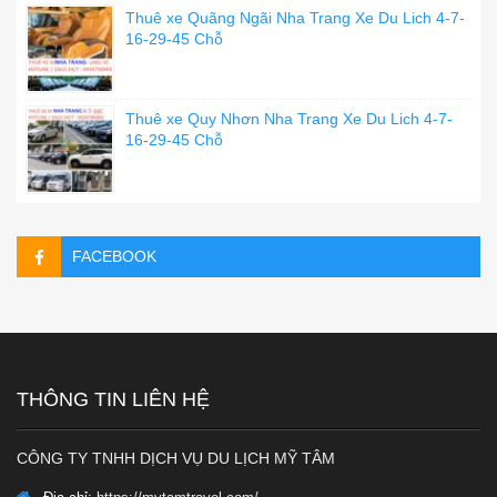
Thuê xe Quãng Ngãi Nha Trang Xe Du Lich 4-7-
16-29-45 Chỗ
Thuê xe Quy Nhơn Nha Trang Xe Du Lich 4-7-
16-29-45 Chỗ
FACEBOOK
THÔNG TIN LIÊN HỆ
CÔNG TY TNHH DỊCH VỤ DU LỊCH MỸ TÂM