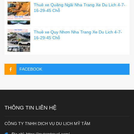
Thuê xe Quãng Ngãi Nha Trang Xe Du Lich 4-7-
16-29-45 Chỗ
Thuê xe Quy Nhơn Nha Trang Xe Du Lich 4-7-
16-29-45 Chỗ
FACEBOOK
THÔNG TIN LIÊN HỆ
CÔNG TY TNHH DỊCH VỤ DU LỊCH MỸ TÂM