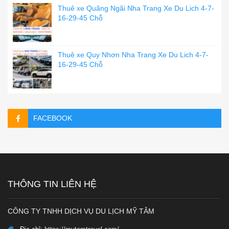
Thuê xe Quãng Ngãi Nha Trang Xe Du Lich 4-7-
16-29-45 Chỗ
Thuê xe Quy Nhơn Nha Trang Xe Du Lich 4-7-
16-29-45 Chỗ
FACEBOOK
THÔNG TIN LIÊN HỆ
CÔNG TY TNHH DỊCH VỤ DU LỊCH MỸ TÂM