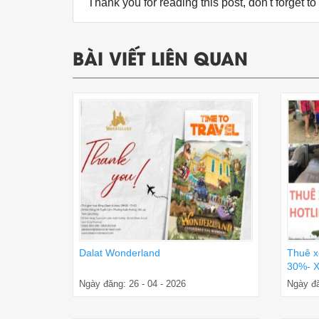
Thank you for reading this post, don't forget to
BÀI VIẾT LIÊN QUAN
Dalat Wonderland
Thuê x
30%- X
Ngày đăng: 26 - 04 - 2026
Ngày đă