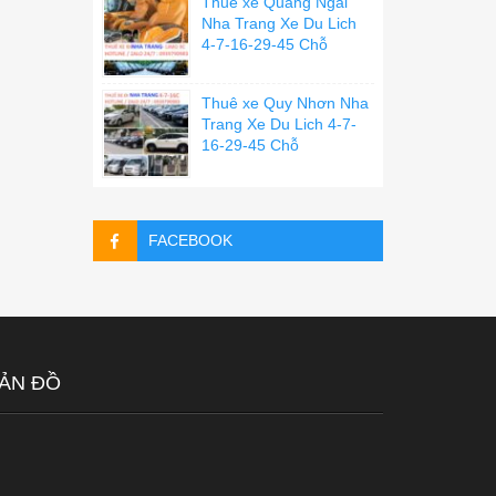
Thuê xe Quãng Ngãi
Nha Trang Xe Du Lich
4-7-16-29-45 Chỗ
Thuê xe Quy Nhơn Nha
Trang Xe Du Lich 4-7-
16-29-45 Chỗ
FACEBOOK
ẢN ĐỒ