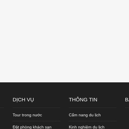
DỊCH VỤ
THÔNG TIN
B
Tour trong nước
Cẩm nang du lịch
Đặt phòng khách sạn
Kinh nghiệm du lịch