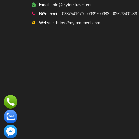
Email:
info@mytamtravel.com
Điện thoại:
- 0337541979 - 0939790983 - 02523500286
Website:
https://mytamtravel.com