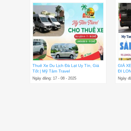
Thuê Xe Du Lịch Đà Lạt Uy Tín, Giá
GIÁ X
Tốt | Mỹ Tâm Travel
ĐI LON
ĐÓN T
Ngày đăng: 17 - 08 - 2025
Ngày đă