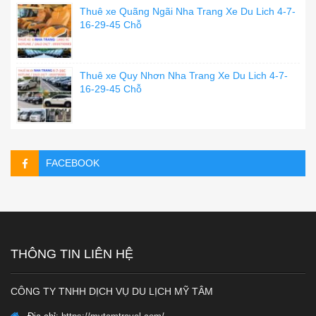
Thuê xe Quãng Ngãi Nha Trang Xe Du Lich 4-7-
16-29-45 Chỗ
Thuê xe Quy Nhơn Nha Trang Xe Du Lich 4-7-
16-29-45 Chỗ
FACEBOOK
THÔNG TIN LIÊN HỆ
CÔNG TY TNHH DỊCH VỤ DU LỊCH MỸ TÂM