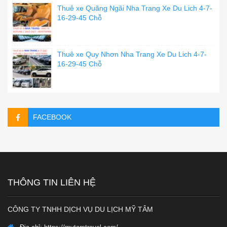
Thuê xe Quãng Ngãi Nha Trang Xe Du Lich 4-7-
16-29-45 Chỗ
Thuê xe Quy Nhơn Nha Trang Xe Du Lich 4-7-
16-29-45 Chỗ
FACEBOOK
THÔNG TIN LIÊN HỆ
CÔNG TY TNHH DỊCH VỤ DU LỊCH MỸ TÂM