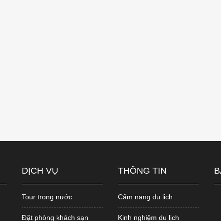
DỊCH VỤ
THÔNG TIN
B
Tour trong nước
Cẩm nang du lịch
Đặt phòng khách sạn
Kinh nghiệm du lịch