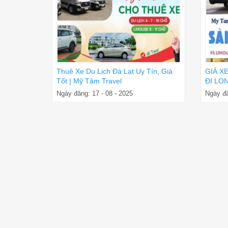
Thuê Xe Du Lịch Đà Lạt Uy Tín, Giá
GIÁ X
Tốt | Mỹ Tâm Travel
ĐI LON
ĐÓN T
Ngày đăng: 17 - 08 - 2025
Ngày đă