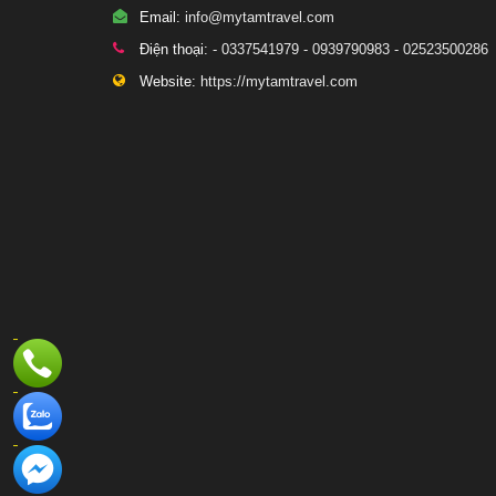
Email:
info@mytamtravel.com
Điện thoại:
- 0337541979 - 0939790983 - 02523500286
Website:
https://mytamtravel.com