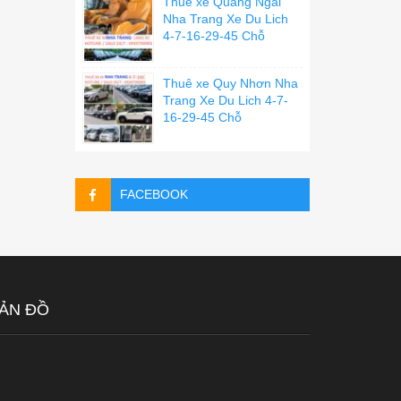
Thuê xe Quãng Ngãi
Nha Trang Xe Du Lich
4-7-16-29-45 Chỗ
Thuê xe Quy Nhơn Nha
Trang Xe Du Lich 4-7-
16-29-45 Chỗ
FACEBOOK
ẢN ĐỒ