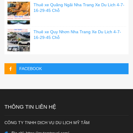
Thuê xe Quãng Ngãi Nha Trang Xe Du Lich 4-7-
16-29-45 Chỗ
Thuê xe Quy Nhơn Nha Trang Xe Du Lich 4-7-
16-29-45 Chỗ
FACEBOOK
THÔNG TIN LIÊN HỆ
CÔNG TY TNHH DỊCH VỤ DU LỊCH MỸ TÂM