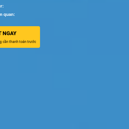
r:
m quan:
T NGAY
g cần thanh toán trước