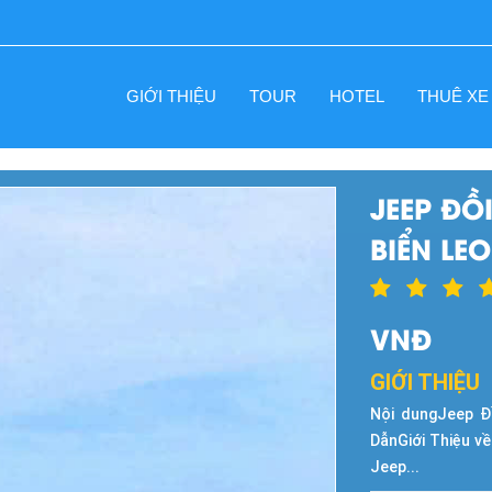
GIỚI THIỆU
TOUR
HOTEL
THUÊ XE
JEEP ĐỒ
BIỂN LE
VNĐ
GIỚI THIỆU
Nội dungJeep Đ
DẫnGiới Thiệu v
Jeep...