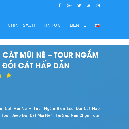
CHÍNH SÁCH
TIN TỨC
LIÊN HỆ
I CÁT MŨI NÉ – TOUR NGẮM
O ĐỒI CÁT HẤP DẪN
ồi Cát Mũi Né – Tour Ngắm Biển Leo Đồi Cát Hấp
ề Tour Jeep Đồi Cát Mũi Né1. Tại Sao Nên Chọn Tour