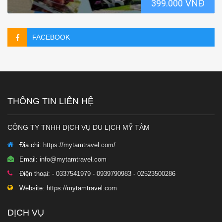
399.000 VNĐ
FACEBOOK
THÔNG TIN LIÊN HỆ
CÔNG TY TNHH DỊCH VỤ DU LỊCH MỸ TÂM
Địa chỉ:
https://mytamtravel.com/
Email:
info@mytamtravel.com
Điện thoại:
- 0337541979 - 0939790983 - 02523500286
Website:
https://mytamtravel.com
DỊCH VỤ