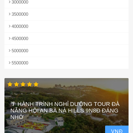
3000000
3500000
4000000
4500000
5000000
5500000
🌴 HÀNH TRÌNH NGHỈ DƯỠNG TOUR ĐÀ
NẴNG HỘI AN BÀ NÀ HILLS 9N8Đ ĐÁNG
NHỚ
VNĐ