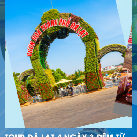
TOUR ĐÀ LẠT 4 NGÀY 3 ĐÊM TỪ