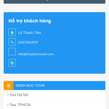
Hỗ trợ khách hàng
Lê Thành Tâm
0337541979
info@mytamtravel.com
DANH MỤC TOUR
Tour Hà Nội
Tour TPHCM