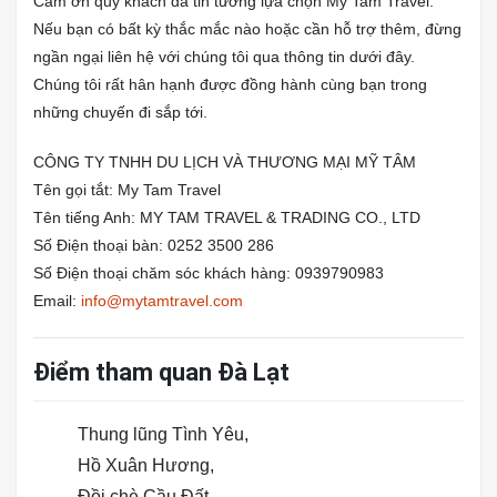
Cảm ơn quý khách đã tin tưởng lựa chọn My Tam Travel.
Nếu bạn có bất kỳ thắc mắc nào hoặc cần hỗ trợ thêm, đừng
ngần ngại liên hệ với chúng tôi qua thông tin dưới đây.
Chúng tôi rất hân hạnh được đồng hành cùng bạn trong
những chuyến đi sắp tới.
CÔNG TY TNHH DU LỊCH VÀ THƯƠNG MẠI MỸ TÂM
Tên gọi tắt: My Tam Travel
Tên tiếng Anh: MY TAM TRAVEL & TRADING CO., LTD
Số Điện thoại bàn: 0252 3500 286
Số Điện thoại chăm sóc khách hàng: 0939790983
Email:
info@mytamtravel.com
Điểm tham quan Đà Lạt
Thung lũng Tình Yêu,
Hồ Xuân Hương,
Đồi chè Cầu Đất,