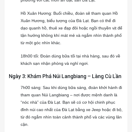
phương với các món ăn đặc sản Đà Lạt.
Hồ Xuân Hương: Buổi chiều, đoàn sẽ tham quan Hồ
Xuân Hương, biểu tượng của Đà Lạt. Bạn có thể đi
dạo quanh hồ, thuê xe đạp đôi hoặc ngồi thuyền vịt để
tận hưởng không khí mát mẻ và ngắm nhìn thành phố
từ một góc nhìn khác.
18h00 tối: Đoàn dùng bữa tối tại nhà hàng, sau đó về
khách sạn nhận phòng và nghỉ ngơi.
Ngày 3: Khám Phá Núi Langbiang – Làng Cù Lần
7h00 sáng: Sau khi dùng bữa sáng, đoàn khởi hành đi
tham quan Núi Langbiang – nơi được mệnh danh là
“nóc nhà” của Đà Lạt. Bạn sẽ có cơ hội chinh phục
đỉnh núi cao nhất của Đà Lạt bằng xe Jeep hoặc đi bộ,
từ đó ngắm nhìn toàn cảnh thành phố và các vùng lân
cận.