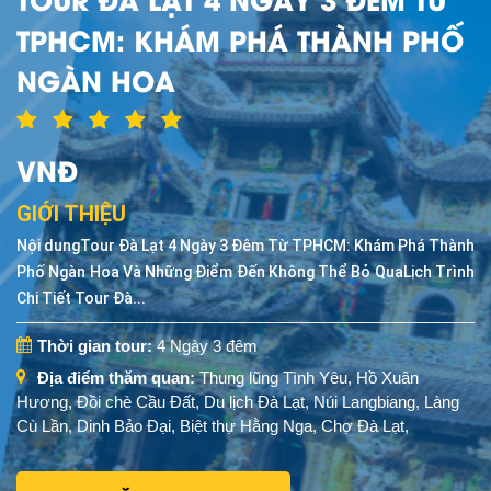
TPHCM: KHÁM PHÁ THÀNH PHỐ
NGÀN HOA
VNĐ
GIỚI THIỆU
Nội dungTour Đà Lạt 4 Ngày 3 Đêm Từ TPHCM: Khám Phá Thành
Phố Ngàn Hoa Và Những Điểm Đến Không Thể Bỏ QuaLịch Trình
Chi Tiết Tour Đà...
Thời gian tour:
4 Ngày 3 đêm
Địa điểm thăm quan:
Thung lũng Tình Yêu, Hồ Xuân
Hương, Đồi chè Cầu Đất, Du lịch Đà Lạt, Núi Langbiang, Làng
Cù Lần, Dinh Bảo Đại, Biệt thự Hằng Nga, Chợ Đà Lạt,