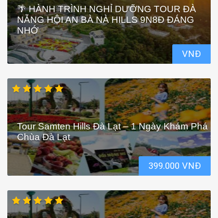
🌴 HÀNH TRÌNH NGHỈ DƯỠNG TOUR ĐÀ
NẴNG HỘI AN BÀ NÀ HILLS 9N8Đ ĐÁNG
NHỚ
VNĐ
Tour Samten Hills Đà Lạt – 1 Ngày Khám Phá
Chùa Đà Lạt
399.000 VNĐ