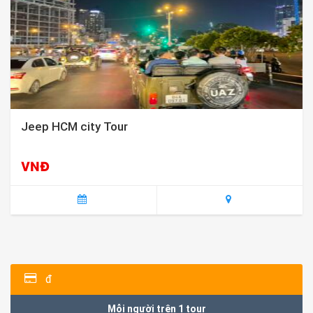
Jeep HCM city Tour
VNĐ
đ
Mỗi người trên 1 tour