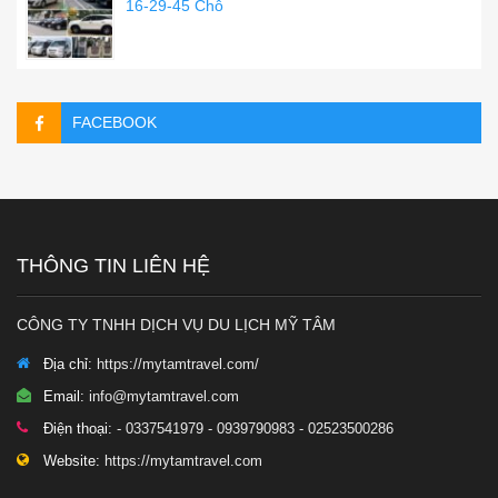
16-29-45 Chỗ
FACEBOOK
THÔNG TIN LIÊN HỆ
CÔNG TY TNHH DỊCH VỤ DU LỊCH MỸ TÂM
Địa chỉ:
https://mytamtravel.com/
Email:
info@mytamtravel.com
Điện thoại:
- 0337541979 - 0939790983 - 02523500286
Website:
https://mytamtravel.com