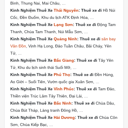
Bình, Thung Nai, Mai Châu, …
Kinh Nghiệm Thuê Xe
Thái Nguyên
: Thuê xe đi
Hồ Núi
Cốc, Đền Đuổm, Khu du lịch ATK Định Hóa, …
Kinh Nghiệm Thuê Xe
Lạng Sơn
: Thuê xe đi
Động Tam
Thanh, Chùa Tam Thanh, Núi Mẫu Sơn, …
Kinh Nghiệm Thuê Xe
Quảng Ninh
: Thuê xe đi
sân bay
Vân Đồn
, Vịnh Hạ Long, Đảo Tuần Châu, Bãi Cháy, Yên
Tử, …
Kinh Nghiệm Thuê Xe
Bắc Giang
: Thuê xe đi
Tây Yên
Tử, Khu du lịch sinh thái Suối Mỡ, …
Kinh Nghiệm Thuê Xe
Phú Thọ
: Thuê xe đi
Đền Hùng,
Ao Giời – Suối Tiên, Vườn quốc gia Xuân Sơn, …
Kinh Nghiệm Thuê Xe
Vĩnh Phúc
: Thuê xe đi
Tam Đảo,
Thiền viện Trúc Lâm Tây Thiên, Đại Lải, …
Kinh Nghiệm Thuê Xe
Bắc Ninh
: Thuê xe đi
Chùa Dâu,
Chùa Bút Tháp, Làng tranh Đông Hồ, …
Kinh Nghiệm Thuê Xe
Hải Dương
: Thuê xe đi
Chùa Côn
Sơn, Chùa Kiếp Bạc, …