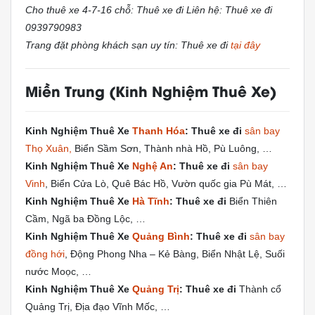
Cho thuê xe 4-7-16 chỗ: Thuê xe đi Liên hệ: Thuê xe đi
0939790983
Trang đặt phòng khách sạn uy tín: Thuê xe đi
tại đây
Miền Trung (Kinh Nghiệm Thuê Xe)
Kinh Nghiệm Thuê Xe
Thanh Hóa
: Thuê xe đi
sân bay
Thọ Xuân,
Biển Sầm Sơn, Thành nhà Hồ, Pù Luông, …
Kinh Nghiệm Thuê Xe
Nghệ An
: Thuê xe đi
sân bay
Vinh
, Biển Cửa Lò, Quê Bác Hồ, Vườn quốc gia Pù Mát, …
Kinh Nghiệm Thuê Xe
Hà Tĩnh
: Thuê xe đi
Biển Thiên
Cầm, Ngã ba Đồng Lộc, …
Kinh Nghiệm Thuê Xe
Quảng Bình
: Thuê xe đi
sân bay
đồng hới
, Động Phong Nha – Kẻ Bàng, Biển Nhật Lệ, Suối
nước Moọc, …
Kinh Nghiệm Thuê Xe
Quảng Trị
: Thuê xe đi
Thành cổ
Quảng Trị, Địa đạo Vĩnh Mốc, …