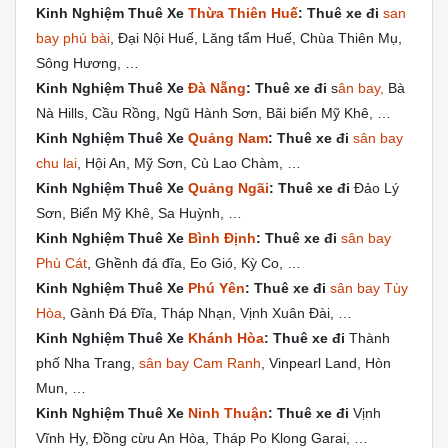
Kinh Nghiệm Thuê Xe
Thừa Thiên Huế
: Thuê xe đi
san
bay phú bài
, Đại Nội Huế, Lăng tẩm Huế, Chùa Thiên Mụ,
Sông Hương, …
Kinh Nghiệm Thuê Xe
Đà Nẵng
: Thuê xe đi
s
ân bay,
Bà
Nà Hills, Cầu Rồng, Ngũ Hành Sơn, Bãi biển Mỹ Khê, …
Kinh Nghiệm Thuê Xe
Quảng Nam
: Thuê xe đi
sân bay
chu lai
, Hội An, Mỹ Sơn, Cù Lao Chàm, …
Kinh Nghiệm Thuê Xe
Quảng Ngãi
: Thuê xe đi
Đảo Lý
Sơn, Biển Mỹ Khê, Sa Huỳnh, …
Kinh Nghiệm Thuê Xe
Bình Định
: Thuê xe đi
sân bay
Phù Cát
, Ghềnh đá đĩa, Eo Gió, Kỳ Co, …
Kinh Nghiệm Thuê Xe
Phú Yên
: Thuê xe đi
sân bay Tùy
Hòa
, Gành Đá Đĩa, Tháp Nhạn, Vịnh Xuân Đài, …
Kinh Nghiệm Thuê Xe
Khánh Hòa
: Thuê xe đi
Thành
phố Nha Trang,
sân bay Cam Ranh
, Vinpearl Land, Hòn
Mun, …
Kinh Nghiệm Thuê Xe
Ninh Thuận
: Thuê xe đi
Vịnh
Vĩnh Hy, Đồng cừu An Hòa, Tháp Po Klong Garai, …