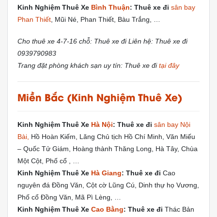
Kinh Nghiệm Thuê Xe
Bình Thuận
: Thuê xe đi
sân bay
Phan Thiết
, Mũi Né, Phan Thiết, Bàu Trắng, …
Cho thuê xe 4-7-16 chỗ: Thuê xe đi Liên hệ: Thuê xe đi
0939790983
Trang đặt phòng khách sạn uy tín: Thuê xe đi
tại đây
Miền Bắc (Kinh Nghiệm Thuê Xe)
Kinh Nghiệm Thuê Xe
Hà Nội
: Thuê xe đi
sân bay Nội
Bài,
Hồ Hoàn Kiếm, Lăng Chủ tịch Hồ Chí Minh, Văn Miếu
– Quốc Tử Giám, Hoàng thành Thăng Long, Hà Tây, Chùa
Một Cột, Phố cổ , …
Kinh Nghiệm Thuê Xe
Hà Giang
: Thuê xe đi
Cao
nguyên đá Đồng Văn, Cột cờ Lũng Cú, Dinh thự họ Vương,
Phố cổ Đồng Văn, Mã Pì Lèng, …
Kinh Nghiệm Thuê Xe
Cao Bằng
: Thuê xe đi
Thác Bản