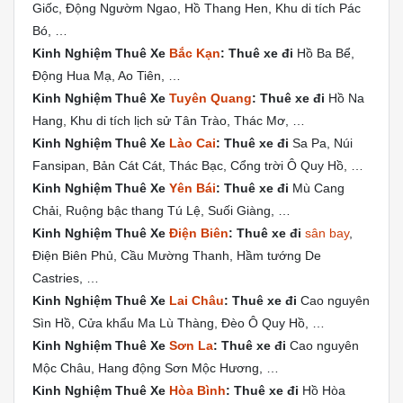
Giốc, Động Ngườm Ngao, Hồ Thang Hen, Khu di tích Pác
Bó, …
Kinh Nghiệm Thuê Xe
Bắc Kạn
: Thuê xe đi
Hồ Ba Bể,
Động Hua Mạ, Ao Tiên, …
Kinh Nghiệm Thuê Xe
Tuyên Quang
: Thuê xe đi
Hồ Na
Hang, Khu di tích lịch sử Tân Trào, Thác Mơ, …
Kinh Nghiệm Thuê Xe
Lào Cai
: Thuê xe đi
Sa Pa, Núi
Fansipan, Bản Cát Cát, Thác Bạc, Cổng trời Ô Quy Hồ, …
Kinh Nghiệm Thuê Xe
Yên Bái
: Thuê xe đi
Mù Cang
Chải, Ruộng bậc thang Tú Lệ, Suối Giàng, …
Kinh Nghiệm Thuê Xe
Điện Biên
: Thuê xe đi
sân bay
,
Điện Biên Phủ, Cầu Mường Thanh, Hầm tướng De
Castries, …
Kinh Nghiệm Thuê Xe
Lai Châu
: Thuê xe đi
Cao nguyên
Sìn Hồ, Cửa khẩu Ma Lù Thàng, Đèo Ô Quy Hồ, …
Kinh Nghiệm Thuê Xe
Sơn La
: Thuê xe đi
Cao nguyên
Mộc Châu, Hang động Sơn Mộc Hương, …
Kinh Nghiệm Thuê Xe
Hòa Bình
: Thuê xe đi
Hồ Hòa