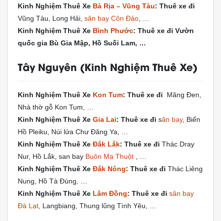
Kinh Nghiệm Thuê Xe
Bà Rịa – Vũng Tàu
: Thuê xe đi
Vũng Tàu, Long Hải,
sân bay Côn Đảo
, …
Kinh Nghiệm Thuê Xe
Bình Phước
: Thuê xe đi Vườn
quốc gia Bù Gia Mập, Hồ Suối Lam, …
Tây Nguyên (Kinh Nghiệm Thuê Xe)
Kinh Nghiệm Thuê Xe
Kon Tum
: Thuê xe đi
Măng Đen,
Nhà thờ gỗ Kon Tum, …
Kinh Nghiệm Thuê Xe
Gia Lai
: Thuê xe đi
s
ân bay
, Biển
Hồ Pleiku, Núi lửa Chư Đăng Ya, …
Kinh Nghiệm Thuê Xe
Đắk Lắk
: Thuê xe đi
Thác Dray
Nur, Hồ Lắk, san bay
Buôn Ma Thuột
, …
Kinh Nghiệm Thuê Xe
Đắk Nông
: Thuê xe đi
Thác Liêng
Nung, Hồ Tà Đùng, …
Kinh Nghiệm Thuê Xe
Lâm Đồng
: Thuê xe đi
sân bay
Đà Lạt
, Langbiang, Thung lũng Tình Yêu, …