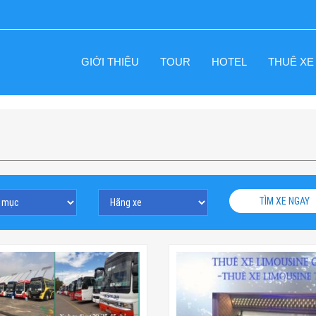
GIỚI THIỆU
TOUR
HOTEL
THUÊ XE
TÌM XE NGAY