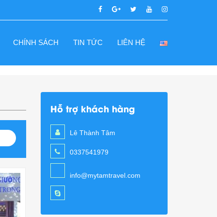
CHÍNH SÁCH
TIN TỨC
LIÊN HỆ
Hỗ trợ khách hàng
Lê Thành Tâm
0337541979
info@mytamtravel.com