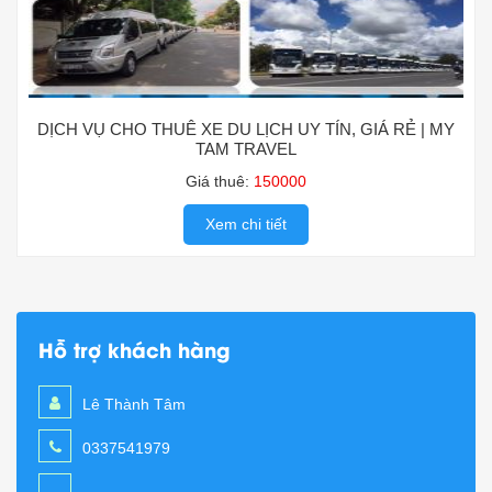
DỊCH VỤ CHO THUÊ XE DU LỊCH UY TÍN, GIÁ RẺ | MY
TAM TRAVEL
Giá thuê:
150000
Xem chi tiết
Hỗ trợ khách hàng
Lê Thành Tâm
0337541979