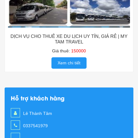
DỊCH VỤ CHO THUÊ XE DU LỊCH UY TÍN, GIÁ RẺ | MY
TAM TRAVEL
Giá thuê:
150000
Xem chi tiết
Hỗ trợ khách hàng
Lê Thành Tâm
0337541979