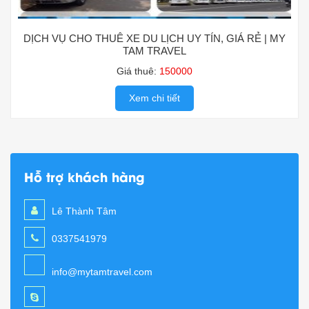
DỊCH VỤ CHO THUÊ XE DU LỊCH UY TÍN, GIÁ RẺ | MY
TAM TRAVEL
Giá thuê:
150000
Xem chi tiết
Hỗ trợ khách hàng
Lê Thành Tâm
0337541979
info@mytamtravel.com