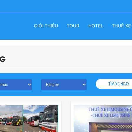
GIỚI THIỆU
TOUR
HOTEL
THUÊ XE
NG
TÌM XE NGAY