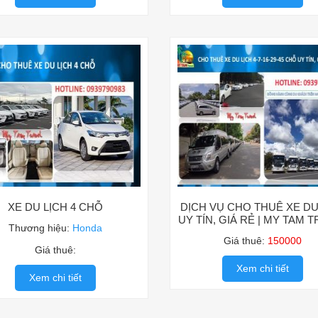
XE DU LỊCH 4 CHỖ
DỊCH VỤ CHO THUÊ XE DU
UY TÍN, GIÁ RẺ | MY TAM 
Thương hiệu:
Honda
Giá thuê:
150000
Giá thuê:
Xem chi tiết
Xem chi tiết