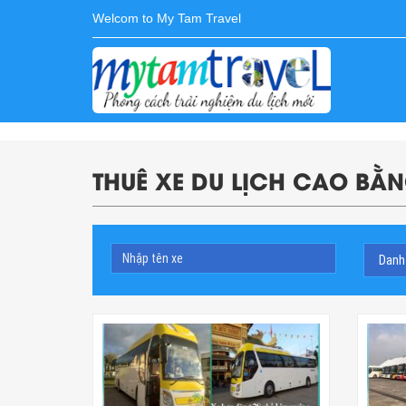
Welcom to My Tam Travel
THUÊ XE DU LỊCH CAO BẰ