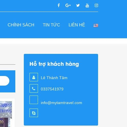
CHÍNH SÁCH
TIN TỨC
LIÊN HỆ
Hỗ trợ khách hàng
Lê Thành Tâm
0337541979
info@mytamtravel.com