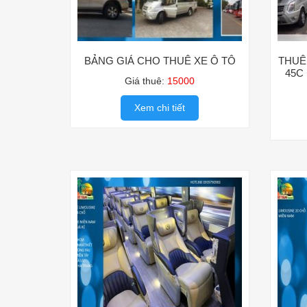
BẢNG GIÁ CHO THUÊ XE Ô TÔ
THUÊ 
45C 
Giá thuê:
15000
Xem chi tiết