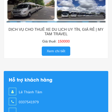
DỊCH VỤ CHO THUÊ XE DU LỊCH UY TÍN, GIÁ RẺ | MY
TAM TRAVEL
Giá thuê:
150000
Xem chi tiết
Hỗ trợ khách hàng
Lê Thành Tâm
0337541979