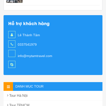
Hỗ trợ khách hàng
Lê Thành Tâm
0337541979
info@mytamtravel.com
DANH MỤC TOUR
Tour Hà Nội
Tour TPHCM