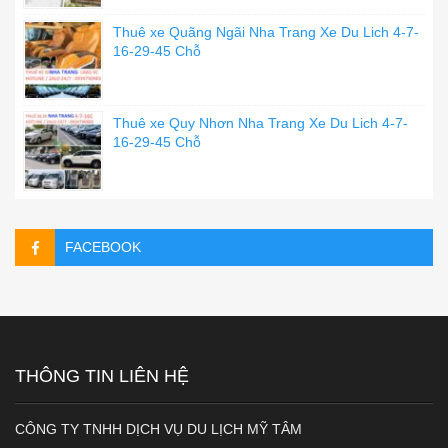
Thuê xe Quãng Ngãi Nha Trang Xe Du Lich 4-7-
16-29-45 Chỗ
Thuê xe Quy Nhơn Nha Trang Xe Du Lich 4-7-
16-29-45 Chỗ
FACEBOOK
THÔNG TIN LIÊN HỆ
CÔNG TY TNHH DỊCH VỤ DU LỊCH MỸ TÂM