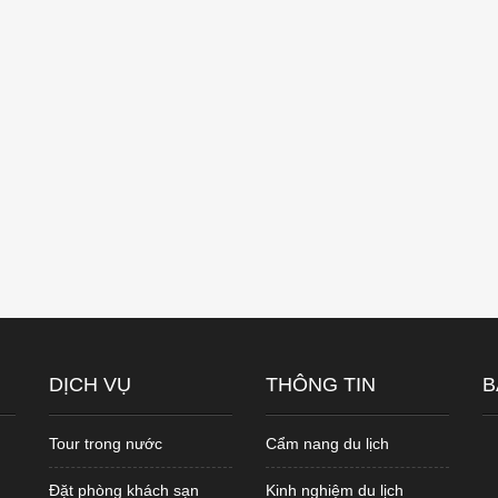
DỊCH VỤ
THÔNG TIN
B
Tour trong nước
Cẩm nang du lịch
Đặt phòng khách sạn
Kinh nghiệm du lịch