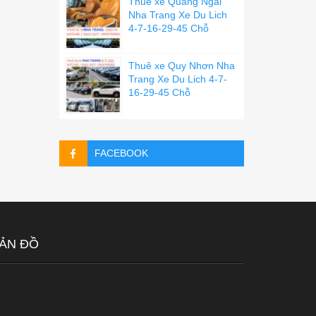
Thuê xe Quãng Ngãi
Nha Trang Xe Du Lich
4-7-16-29-45 Chỗ
Thuê xe Quy Nhơn Nha
Trang Xe Du Lich 4-7-
16-29-45 Chỗ
FACEBOOK
ẢN ĐỒ