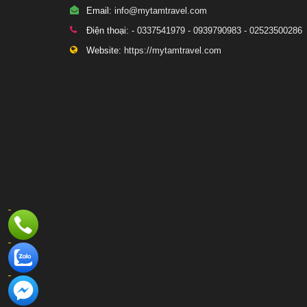
Email:
info@mytamtravel.com
Điện thoại:
- 0337541979 - 0939790983 - 02523500286
Website:
https://mytamtravel.com