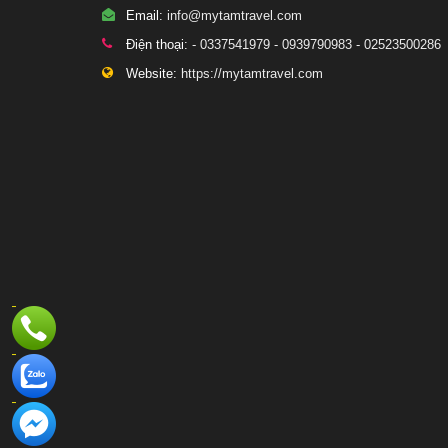
Email:
info@mytamtravel.com
Điện thoại:
- 0337541979 - 0939790983 - 02523500286
Website:
https://mytamtravel.com