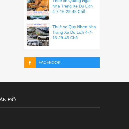
Thuê xe Quãng Ngãi
Nha Trang Xe Du Lich
4-7-16-29-45 Chỗ
Thuê xe Quy Nhơn Nha
Trang Xe Du Lich 4-7-
16-29-45 Chỗ
FACEBOOK
ẢN ĐỒ