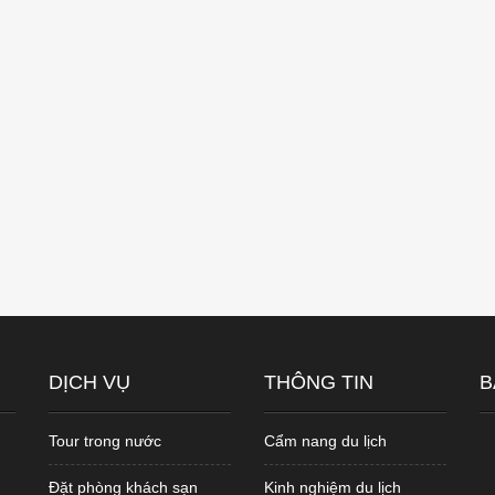
DỊCH VỤ
THÔNG TIN
B
Tour trong nước
Cẩm nang du lịch
Đặt phòng khách sạn
Kinh nghiệm du lịch