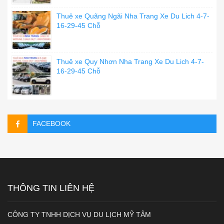
Thuê xe Quãng Ngãi Nha Trang Xe Du Lich 4-7-
16-29-45 Chỗ
Thuê xe Quy Nhơn Nha Trang Xe Du Lich 4-7-
16-29-45 Chỗ
FACEBOOK
THÔNG TIN LIÊN HỆ
CÔNG TY TNHH DỊCH VỤ DU LỊCH MỸ TÂM