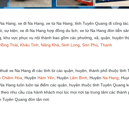
a Hang, xe đi Na Hang, xe từ Na Hang, tỉnh Tuyên Quang đi công tác
, sự kiện, xe đi Na Hang hợp đồng du lịch, xe từ Na Hang đón tiễn sâ
g, khu vực phục vụ nội thành bao gồm các phường, xã, quận, huyện thị
Hồng Thái
,
Khâu Tinh
,
Năng Khả
,
Sinh Long
,
Sơn Phú
,
Thanh
huê xe Na Hang đi các tỉnh từ các quận, huyện, thành phố thuộc tỉnh 
n
Chiêm Hóa
, Huyện
Hàm Yên
, Huyện
Lâm Bình
, Huyện
Na Hang
, Huy
Na Hang luôn luôn tại điểm các quận, huyện thuộc tỉnh Tuyên Quang k
g theo nhu cầu của hành khách mọi lúc mọi nơi tại trung tâm các thành
nh Tuyên Quang đón tận nơi.