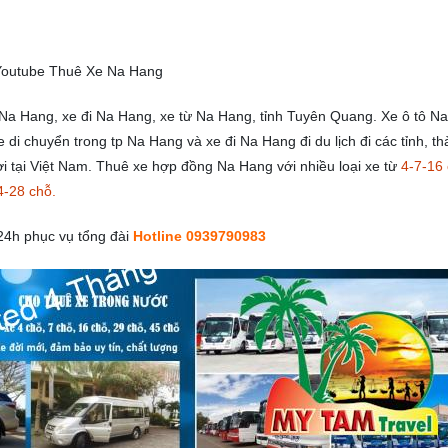
Youtube Thuê Xe Na Hang
Na Hang, xe đi Na Hang, xe từ Na Hang, tỉnh Tuyên Quang. Xe ô tô Na
e di chuyển trong tp Na Hang và xe đi Na Hang đi du lịch đi các tỉnh, t
ơi tại Việt Nam. Thuê xe hợp đồng Na Hang với nhiều loại xe từ
4-7-16
4-28 chỗ.
24h phục vụ tổng đài
Hotline 0939790983