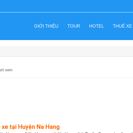
GIỚI THIỆU
TOUR
HOTEL
THUÊ XE
ượt xem
 xe tại Huyện Na Hang