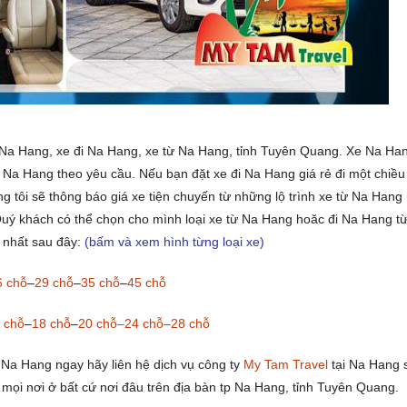
Na Hang, xe đi Na Hang, xe từ Na Hang, tỉnh Tuyên Quang. Xe Na Ha
e Na Hang theo yêu cầu. Nếu bạn đặt xe đi Na Hang giá rẻ đi một chiều
g tôi sẽ thông báo giá xe tiện chuyến từ những lộ trình xe từ Na Hang
ý khách có thể chọn cho mình loại xe từ Na Hang hoăc đi Na Hang từ
i nhất sau đây:
(bấm và xem hình từng loại xe)
6 chỗ
–
29 chỗ
–
35 chỗ
–
45 chỗ
 chỗ
–
18 chỗ
–
20 chỗ–24 chỗ–28 chỗ
Na Hang ngay hãy liên hệ dịch vụ công ty
My Tam Travel
tại Na Hang 
 mọi nơi ở bất cứ nơi đâu trên địa bàn tp Na Hang, tỉnh Tuyên Quang.