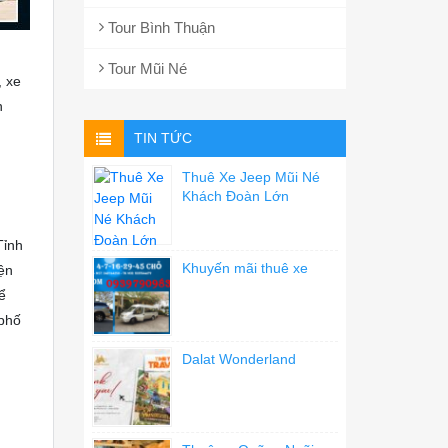
Tour Bình Thuận
Tour Mũi Né
, xe
n
TIN TỨC
Thuê Xe Jeep Mũi Né
Khách Đoàn Lớn
Tỉnh
Khuyến mãi thuê xe
ện
ể
 phố
Dalat Wonderland