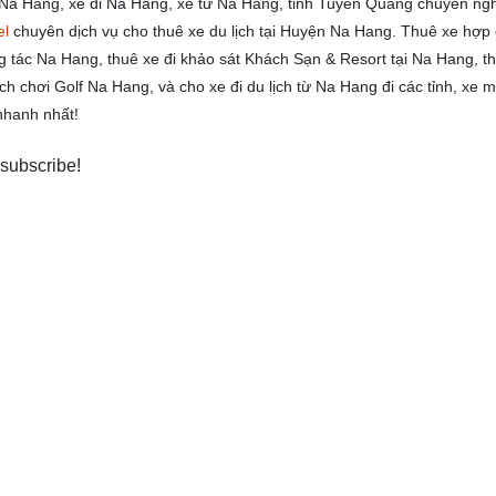
Na Hang, xe đi Na Hang, xe từ Na Hang, tỉnh Tuyên Quang chuyên ngh
el
chuyên dịch vụ cho thuê xe du lịch tại Huyện Na Hang. Thuê xe hợp
g tác Na Hang, thuê xe đi khảo sát Khách Sạn & Resort tại Na Hang, t
 chơi Golf Na Hang, và cho xe đi du lịch từ Na Hang đi các tỉnh, xe m
nhanh nhất!
 subscribe!