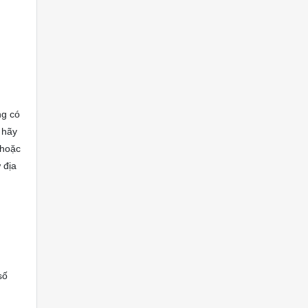
ng có
 hãy
 hoặc
 địa
số