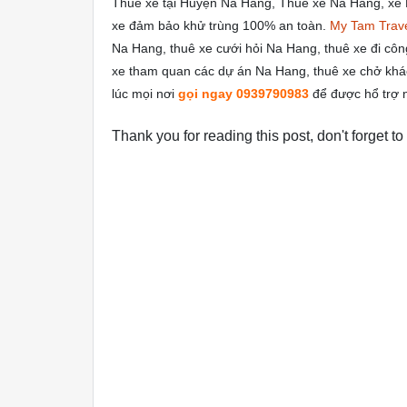
Thuê xe tại Huyện Na Hang, Thuê xe Na Hang, xe 
xe đảm bảo khử trùng 100% an toàn.
My Tam Trav
Na Hang, thuê xe cưới hỏi Na Hang, thuê xe đi côn
xe tham quan các dự án Na Hang, thuê xe chở khách
lúc mọi nơi
gọi ngay 0939790983
để được hổ trợ 
Thank you for reading this post, don't forget to