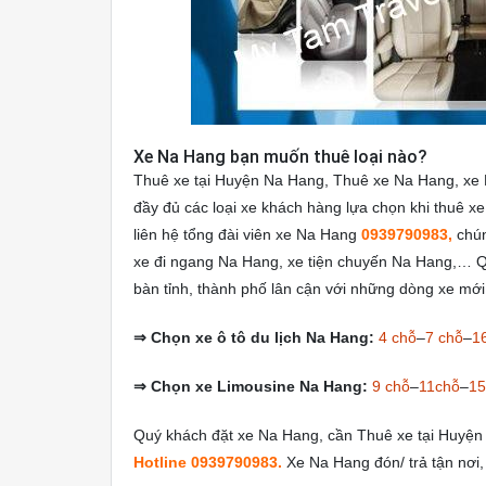
Xe Na Hang bạn muốn thuê loại nào?
Thuê xe tại Huyện Na Hang, Thuê xe Na Hang, xe 
đầy đủ các loại xe khách hàng lựa chọn khi thuê x
liên hệ tổng đài viên xe Na Hang
0939790983,
chún
xe đi ngang Na Hang, xe tiện chuyến Na Hang,… Qu
bàn tỉnh, thành phố lân cận với những dòng xe mớ
⇒
Chọn xe ô tô du lịch Na Hang:
4 chỗ
–
7 chỗ
–
1
⇒
Chọn xe Limousine Na Hang:
9 chỗ
–
11chỗ
–
15
Quý khách đặt xe Na Hang, cần Thuê xe tại Huyện 
Hotline 0939790983.
Xe Na Hang đón/ trả tận nơi,