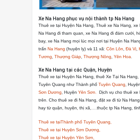
Xe Na Hang phục vụ nội thành tp Na Hang
Thuê xe tại Huyện Na Hang, Thuê xe Na Hang, xe N
Na Hang đi tham quan, xe Na Hang đi đám cưới, hỏi
bay, xe Na Hang mọi lúc mọi nơi tại Huyện Na Han
trấn
Na Hang
(huyện lỵ) và 11 xã:
Côn Lôn
,
Đà Vị
,
Tương
,
Thượng Giáp
,
Thượng Nông
,
Yên Hoa
.
Xe Na Hang tại các Quận, Huyện
Thuê xe tại Huyện Na Hang, thuê Xe Tại Na Hang, t
Tuyên Quang như Thành phố
Tuyên Quang
, Huyệ
Sơn Dương
, Huyện
Yên Sơn.
Dịch vụ cho thuê xe 
trên. Cho thuê xe đi Na Hang, đặt xe đi từ Na Han
hay từ quận, huyện, thị xã,….thuộc tp Na Hang, tỉ
Thuê xe tạiThành phố Tuyên Quang,
Thuê xe tại Huyện Sơn Dương,
Thuê xe tại Huyện Yên Sơn,