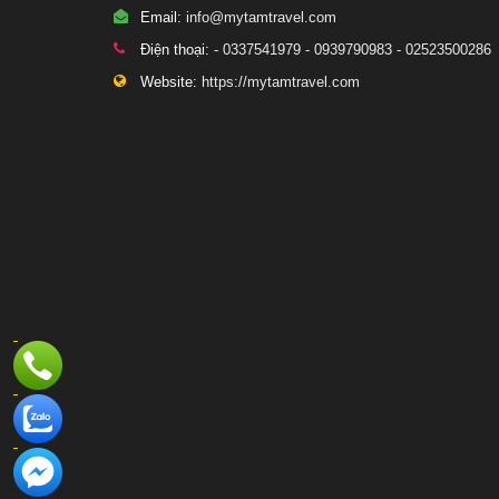
Email:
info@mytamtravel.com
Điện thoại:
- 0337541979 - 0939790983 - 02523500286
Website:
https://mytamtravel.com