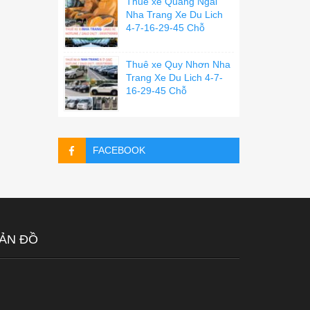
Thuê xe Quãng Ngãi
Nha Trang Xe Du Lich
4-7-16-29-45 Chỗ
Thuê xe Quy Nhơn Nha
Trang Xe Du Lich 4-7-
16-29-45 Chỗ
FACEBOOK
ẢN ĐỒ