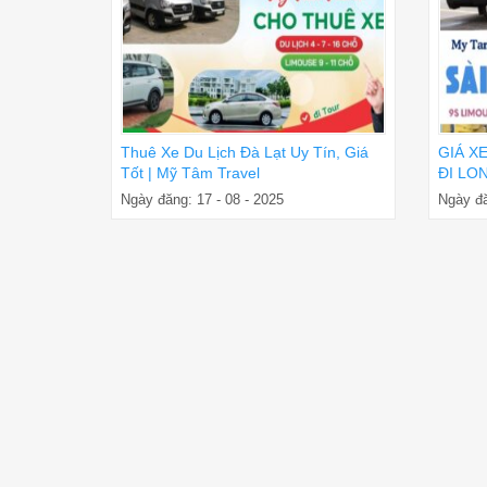
Thuê Xe Du Lịch Đà Lạt Uy Tín, Giá
GIÁ X
Tốt | Mỹ Tâm Travel
ĐI LON
ĐÓN T
Ngày đăng: 17 - 08 - 2025
Ngày đă