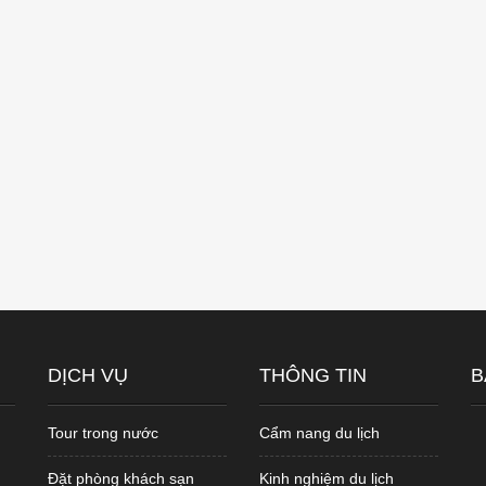
DỊCH VỤ
THÔNG TIN
B
Tour trong nước
Cẩm nang du lịch
Đặt phòng khách sạn
Kinh nghiệm du lịch