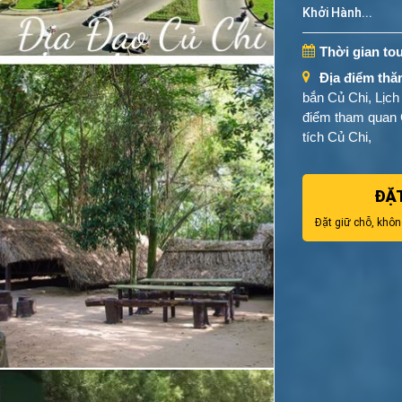
Khởi Hành...
Thời gian tou
Địa điểm thă
bắn Củ Chi, Lịch
điểm tham quan 
tích Củ Chi,
ĐẶ
Đặt giữ chỗ, khôn