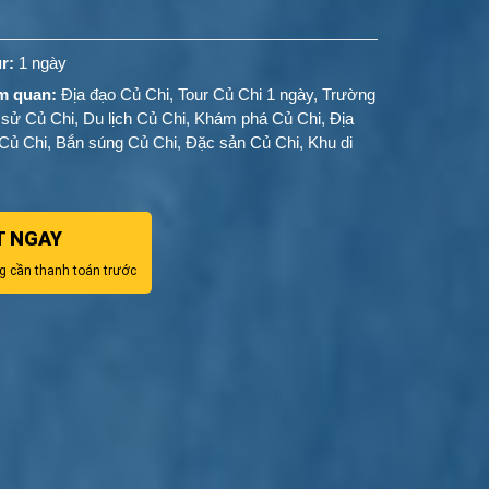
r:
1 ngày
m quan:
Địa đạo Củ Chi, Tour Củ Chi 1 ngày, Trường
 sử Củ Chi, Du lịch Củ Chi, Khám phá Củ Chi, Địa
Củ Chi, Bắn súng Củ Chi, Đặc sản Củ Chi, Khu di
T NGAY
g cần thanh toán trước