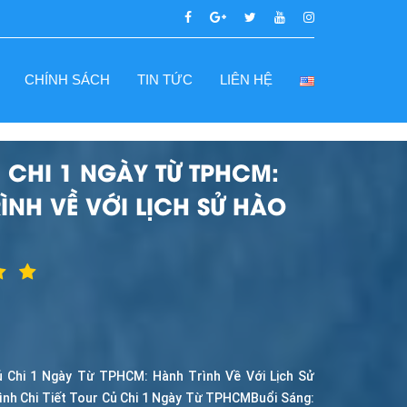
CHÍNH SÁCH
TIN TỨC
LIÊN HỆ
 CHI 1 NGÀY TỪ TPHCM:
ÌNH VỀ VỚI LỊCH SỬ HÀO
 Chi 1 Ngày Từ TPHCM: Hành Trình Về Với Lịch Sử
ình Chi Tiết Tour Củ Chi 1 Ngày Từ TPHCMBuổi Sáng: