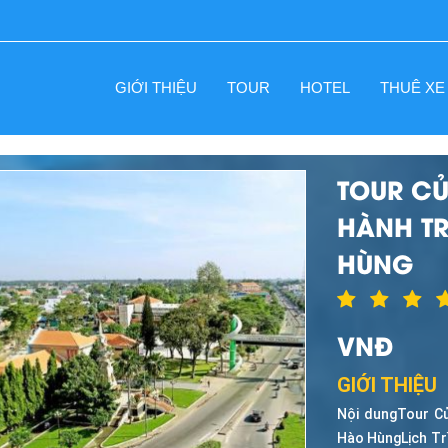
GIỚI THIỆU
TOUR
HOTEL
THUÊ XE
TOUR CỦ
HÀNH TR
HÙNG
VNĐ
GIỚI THIỆU
Nội dungTour Củ
Hào HùngLịch Tr