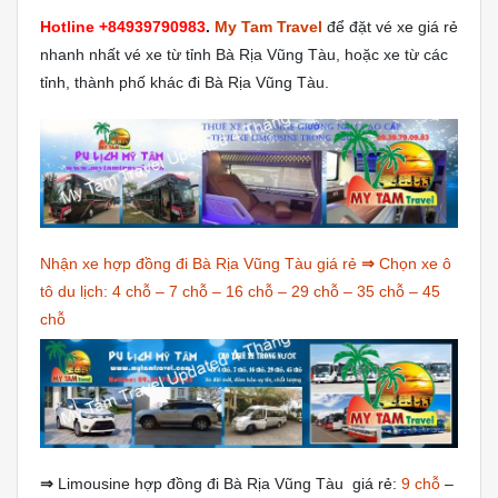
Hotline +84939790983
.
My Tam Travel
để đặt vé xe giá rẻ
nhanh nhất vé xe từ tỉnh Bà Rịa Vũng Tàu, hoặc xe từ các
tỉnh, thành phố khác đi Bà Rịa Vũng Tàu.
Nhận xe hợp đồng đi Bà Rịa Vũng Tàu giá rẻ
⇒
Chọn xe ô
tô du lịch:
4 chỗ
–
7 chỗ
–
16 chỗ
–
29 chỗ
–
35 chỗ
–
45
chỗ
⇒
Limousine hợp đồng đi Bà Rịa Vũng Tàu giá rẻ:
9 chỗ
–