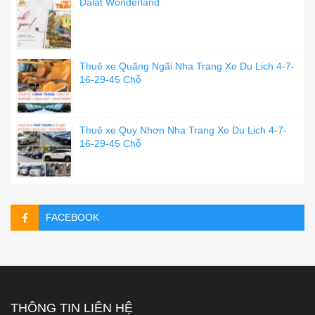
Dalat Wonderland
Thuê xe Quãng Ngãi Nha Trang Xe Du Lich 4-7-
16-29-45 Chỗ
Thuê xe Quy Nhơn Nha Trang Xe Du Lich 4-7-
16-29-45 Chỗ
FACEBOOK
THÔNG TIN LIÊN HỆ