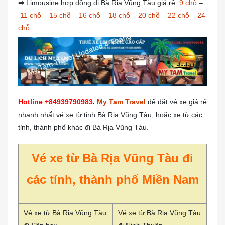
⇒
Limousine hợp đồng đi Bà Rịa Vũng Tàu giá rẻ:
9 chỗ
–
11 chỗ
–
15 chỗ
–
16 chỗ
–
18 chỗ
–
20 chỗ
–
22 chỗ
–
24
chỗ
Hotline +84939790983
.
My Tam Travel
để đặt vé xe giá rẻ
nhanh nhất vé xe từ tỉnh Bà Rịa Vũng Tàu, hoặc xe từ các
tỉnh, thành phố khác đi Bà Rịa Vũng Tàu.
Vé xe từ Bà Rịa Vũng Tàu đi
các tỉnh, thành phố Miền Nam
Vé xe từ Bà Rịa Vũng Tàu
Vé xe từ Bà Rịa Vũng Tàu