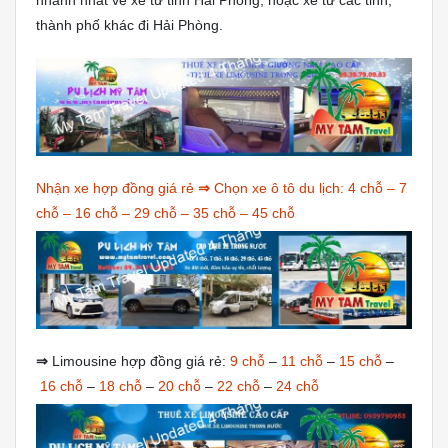
thành phố khác đi Hải Phòng.
Nhận xe hợp đồng giá rẻ
⇒
Chọn xe ô tô du lịch:
4 chỗ
–
7
chỗ
–
16 chỗ
–
29 chỗ
–
35 chỗ
–
45 chỗ
⇒
Limousine hợp đồng giá rẻ:
9 chỗ
–
11 chỗ
–
15 chỗ
–
16 chỗ
–
18 chỗ
–
20 chỗ
–
22 chỗ
–
24 chỗ