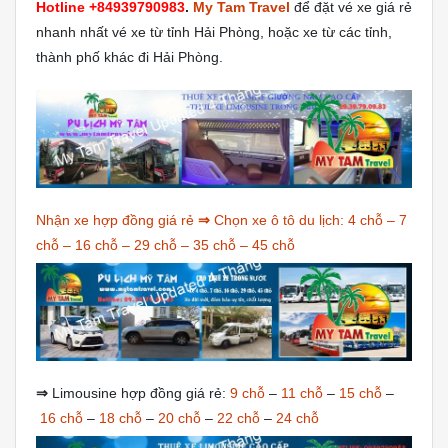
Hotline +84939790983
.
My Tam Travel
để đặt vé xe giá rẻ
nhanh nhất vé xe từ tỉnh Hải Phòng, hoặc xe từ các tỉnh,
thành phố khác đi Hải Phòng.
Nhận xe hợp đồng giá rẻ
⇒
Chọn xe ô tô du lịch:
4 chỗ
–
7
chỗ
–
16 chỗ
–
29 chỗ
–
35 chỗ
–
45 chỗ
⇒
Limousine hợp đồng giá rẻ:
9 chỗ
–
11 chỗ
–
15 chỗ
–
16 chỗ
–
18 chỗ
–
20 chỗ
–
22 chỗ
–
24 chỗ