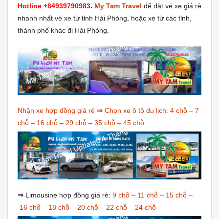
Hotline +84939790983
.
My Tam Travel
để đặt vé xe giá rẻ
nhanh nhất vé xe từ tỉnh Hải Phòng, hoặc xe từ các tỉnh,
thành phố khác đi Hải Phòng.
Nhận xe hợp đồng giá rẻ
⇒
Chọn xe ô tô du lịch:
4 chỗ
–
7
chỗ
–
16 chỗ
–
29 chỗ
–
35 chỗ
–
45 chỗ
⇒
Limousine hợp đồng giá rẻ:
9 chỗ
–
11 chỗ
–
15 chỗ
–
16 chỗ
–
18 chỗ
–
20 chỗ
–
22 chỗ
–
24 chỗ