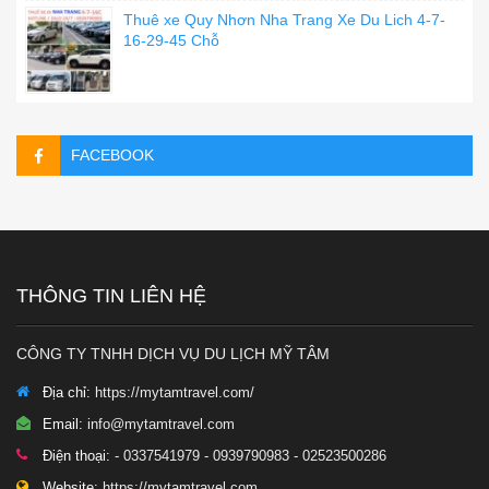
Thuê xe Quy Nhơn Nha Trang Xe Du Lich 4-7-
16-29-45 Chỗ
FACEBOOK
THÔNG TIN LIÊN HỆ
CÔNG TY TNHH DỊCH VỤ DU LỊCH MỸ TÂM
Địa chỉ:
https://mytamtravel.com/
Email:
info@mytamtravel.com
Điện thoại:
- 0337541979 - 0939790983 - 02523500286
Website:
https://mytamtravel.com