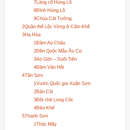
7Làng cổ Hùng Lô
8Đình Hùng Lô
9Chùa Cát Tường
2Quần thể Lộc Vừng ở Cẩm Khê
3Hạ Hòa
1Đầm Ao Châu
2Đền Quốc Mẫu Âu Cơ
3Ao Giời – Suối Tiên
4Đầm Vân Hội
4Tân Sơn
1Vườn Quốc gia Xuân Sơn
2Bản Cỏi
3Đồi chè Long Cốc
4Đèo Khế
5Thanh Sơn
1Thác Mây