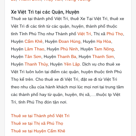
Xe Việt Trì tại các Quận, Huyện
Thuê xe tại thành phố Việt Trì, thuê Xe Tại Việt Trì, thuê xe
Việt Trì đi các tỉnh từ các quận, huyện, thành phố thuộc
tỉnh Tỉnh Phú Thọ như Thành phố
Việt Trì
, Thị xã
Phú Thọ
,
Huyện
Cẩm Khê
, Huyện
Đoan Hùng
, Huyện
Hạ Hòa
,
Huyện
Lâm Thao
, Huyện
Phù Ninh
, Huyện
Tam Nông
,
Huyện
Tân Sơn
, Huyện
Thanh Ba
, Huyện
Thanh Sơn
,
Huyện
Thanh Thủy
, Huyện
Yên Lập
. Dịch vụ cho thuê xe
Việt Trì luôn luôn tại điểm các quận, huyện thuộc tỉnh Phú
Thọ kể trên. Cho thuê xe đi Việt Trì, đặt xe đi từ Việt Trì
theo nhu cầu của hành khách mọi lúc mọi nơi tại trung tâm
các thành phố hay từ quận, huyện, thị xã,….thuộc tp Việt
Trì, tỉnh Phú Thọ đón tận nơi.
Thuê xe tại Thành phố Việt Trì
Thuê xe tại Thị xã Phú Thọ
Thuê xe tại Huyện Cẩm Khê