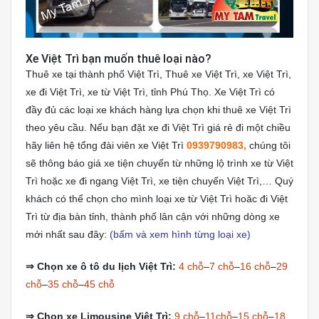
Xe Việt Trì bạn muốn thuê loại nào?
Thuê xe tại thành phố Việt Trì, Thuê xe Việt Trì, xe Việt Trì,
xe đi Việt Trì, xe từ Việt Trì, tỉnh Phú Thọ. Xe Việt Trì có
đầy đủ các loại xe khách hàng lựa chọn khi thuê xe Việt Trì
theo yêu cầu. Nếu bạn đặt xe đi Việt Trì giá rẻ đi một chiều
hãy liên hệ tổng đài viên xe Việt Trì
0939790983,
chúng tôi
sẽ thông báo giá xe tiện chuyến từ những lộ trình xe từ Việt
Trì hoặc xe đi ngang Việt Trì, xe tiện chuyến Việt Trì,… Quý
khách có thể chọn cho mình loại xe từ Việt Trì hoăc đi Việt
Trì từ địa bàn tỉnh, thành phố lân cận với những dòng xe
mới nhất sau đây:
(bấm và xem hình từng loại xe)
⇒
Chọn xe ô tô du lịch Việt Trì:
4 chỗ
–
7 chỗ
–
16 chỗ
–
29
chỗ
–
35 chỗ
–
45 chỗ
⇒
Chọn xe Limousine Việt Trì:
9 chỗ
–
11chỗ
–
15 chỗ
–
18