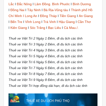
Lắc
Ι
Đắc Nông
Ι
Lâm Đồng.
Bình Phước
Ι
Bình Dương
Ι
Đồng Nai
Ι
Tây Ninh
Ι
Bà Rịa-Vũng tàu
Ι
Thành phố Hồ
Chí Minh Ι
Long An
Ι
Đồng Tháp
Ι
Tiền Giang
Ι
An Giang
Ι
Bến Tre
Ι
Vĩnh Long
Ι
Trà Vinh
Ι
Hậu Giang
Ι
Cần Thơ
Ι
Kiên Giang
Ι
Sóc Trăng
Ι
Bạc Liêu
Ι
Cà Mau./.
Thuê xe Việt Trì 2 Ngày 1 Đêm, đi du lịch các tỉnh
Thuê xe Việt Trì 3 Ngày 2 Đêm, đi đu lich các tỉnh
Thuê xe Việt Trì 4 Ngày 3 Đêm, đi du lịch các tỉnh
Thuê xe Việt Trì 5 Ngày 4 Đêm, đi du lịch các tỉnh
Thuê xe Việt Trì 6 Ngày 5 Đêm, đi du lịch các tỉnh
Thuê xe Việt Trì 7 Ngày 6 Đêm, đi du lịch các tỉnh
Thuê xe Việt Trì 8 Ngày 7 Đêm, đi du lịch các tỉnh
Thuê xe Việt Trì 9 Ngày 8 Đêm, đi du lịch các tỉnh
Thuê xe Việt Trì hợp đồng dài hạn, đi du lịch các tỉnh