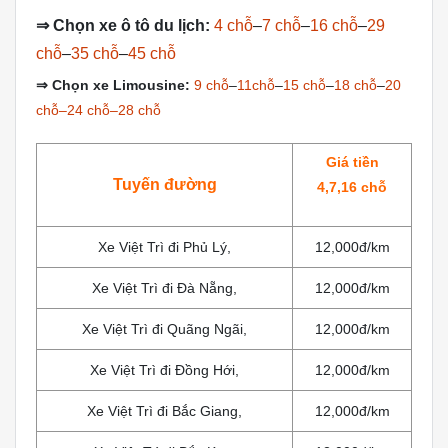
⇒
Chọn xe ô tô du lịch:
4 chỗ
–
7 chỗ
–
16 chỗ
–
29
chỗ
–
35 chỗ
–
45 chỗ
⇒
Chọn xe Limousine:
9 chỗ
–
11chỗ
–
15 chỗ
–
18 chỗ
–
20
chỗ–24 chỗ–28 chỗ
Giá tiền
Tuyến đường
4,7,16 chỗ
Xe Việt Trì đi Phủ Lý,
12,000đ/km
Xe Việt Trì đi Đà Nẵng,
12,000đ/km
Xe Việt Trì đi Quãng Ngãi,
12,000đ/km
Xe Việt Trì đi Đồng Hới,
12,000đ/km
Xe Việt Trì đi Bắc Giang,
12,000đ/km