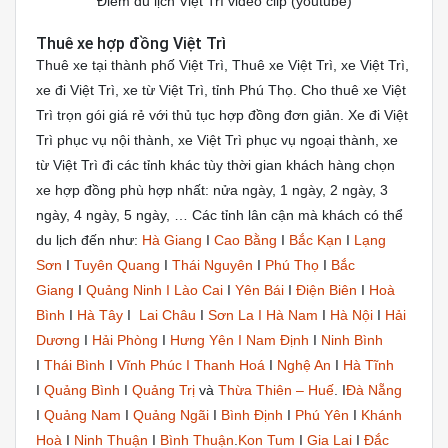
Điểm du lịch Việt Trì video clip (youtube)
Thuê xe hợp đồng Việt Trì
Thuê xe tại thành phố Việt Trì, Thuê xe Việt Trì, xe Việt Trì,
xe đi Việt Trì, xe từ Việt Trì, tỉnh Phú Thọ. Cho thuê xe Việt
Trì trọn gói giá rẻ với thủ tục hợp đồng đơn giản. Xe đi Việt
Trì phục vụ nội thành, xe Việt Trì phục vụ ngoại thành, xe
từ Việt Trì đi các tỉnh khác tùy thời gian khách hàng chọn
xe hợp đồng phù hợp nhất: nửa ngày, 1 ngày, 2 ngày, 3
ngày, 4 ngày, 5 ngày, … Các tỉnh lân cận mà khách có thể
du lịch đến như:
Hà Giang
Ι
Cao Bằng
Ι
Bắc Kạn
Ι
Lạng
Sơn
Ι
Tuyên Quang
Ι
Thái Nguyên
Ι
Phú Thọ
Ι
Bắc
Giang
Ι
Quảng Ninh Ι
Lào Cai
Ι
Yên Bái
Ι
Điện Biên
Ι
Hoà
Bình
Ι
Hà Tây
Ι
Lai Châu
Ι
Sơn La Ι
Hà Nam
Ι
Hà Nội
Ι
Hải
Dương
Ι
Hải Phòng
Ι
Hưng Yên Ι
Nam Định
Ι
Ninh Bình
Ι
Thái Bình
Ι
Vĩnh Phúc Ι
Thanh Hoá
Ι
Nghệ An
Ι
Hà Tĩnh
Ι
Quảng Bình
Ι
Quảng Trị
và
Thừa Thiên – Huế
. Ι
Đà Nẵng
Ι
Quảng Nam
Ι
Quảng Ngãi
Ι
Bình Định
Ι
Phú Yên
Ι
Khánh
Hoà
Ι
Ninh Thuận
Ι
Bình Thuận
.
Kon Tum
Ι
Gia Lai
Ι
Đắc