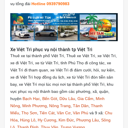
vụ tổng đài
Hotline 0939790983
Xe Việt Trì phục vụ nội thành tp Việt Trì
Thuê xe tại thành phố Việt Trì, Thuê xe Việt Trì, xe Việt Trì,
xe đi Việt Trì, xe từ Việt Trì, tỉnh Phú Thọ đi công tác, xe
Việt Trì đi tham quan, xe Việt Trì đi đám cưới, hỏi, sự kiện,
xe đi Việt Trì hợp đồng du lịch, xe từ Việt Trì đón tiễn sân
bay, xe Việt Trì mọi lúc mọi nơi tại thành phố Việt Trì, khu
vực phục vụ nội thành bao gồm các phường, xã, quận,
huyện
Bạch Hạc
,
Bến Gót
,
Dữu Lâu
,
Gia Cẩm
,
Minh
Nông
,
Minh Phương
,
Nông Trang
,
Tân Dân
,
Thanh
Miếu
,
Thọ Sơn
,
Tiên Cát
,
Vân Cơ
,
Vân Phú
và 9 xã:
Chu
Hóa
,
Hùng Lô
,
Hy Cương
,
Kim Đức
,
Phượng Lâu
,
Sông
Lô
,
Thanh Đình
,
Thụy Vân
,
Trưng Vương
.