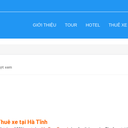
GIỚI THIỆU
TOUR
HOTEL
THUÊ XE
ượt xem
huê xe tại Hà Tĩnh