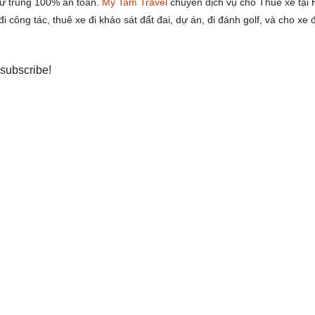
hử trùng 100% an toàn.
My Tam Travel
chuyên dịch vụ cho Thuê xe tại 
 công tác, thuê xe đi khảo sát đất đai, dự án, đi đánh golf, và cho xe 
 subscribe!