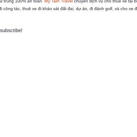
hử trùng 100% an toàn.
My Tam Travel
chuyên dịch vụ cho thuê xe tại 
 công tác, thuê xe đi khảo sát đất đai, dự án, đi đánh golf, và cho xe đ
 subscribe!