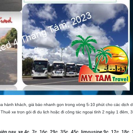
của hành khách, giá báo nhanh gọn trong vòng 5-10 phút cho các dịch 
 Thuê xe trọn gói đi du lịch hoặc đi công tác ngoại tỉnh 2 ngày 1 đêm, 3
iện nay, xe 4c, 7c, 16c, 29c, 35c, 45c, limousine 9c, 12c, 18c, 