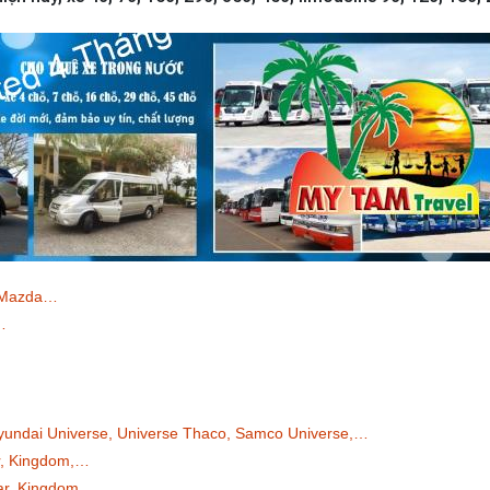
, Mazda…
…
yundai Universe, Universe Thaco, Samco Universe,…
ar, Kingdom,…
ar, Kingdom,.