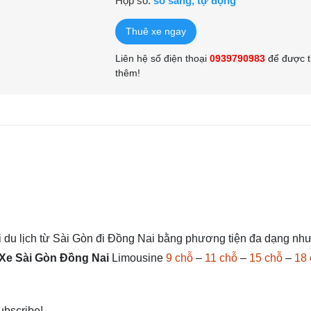
Hộp số:
số sàng, tự động
Thuê xe ngay
Liên hệ số điện thoại
0939790983
để được t
thêm!
đi du lịch từ Sài Gòn đi Đồng Nai bằng phương tiện đa dạng nh
 Xe Sài Gòn Đồng Nai
Limousine
9 chỗ
–
11 chỗ
–
15 chỗ
–
18 
subscribe!