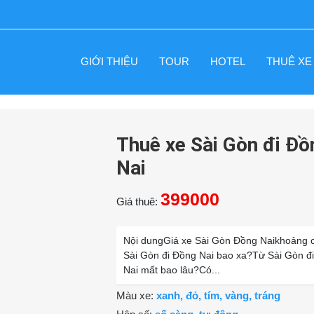
GIỚI THIỆU
TOUR
HOTEL
THUÊ XE
Thuê xe Sài Gòn đi Đồ
Nai
399000
Giá thuê:
Nội dungGiá xe Sài Gòn Đồng Naikhoảng 
Sài Gòn đi Đồng Nai bao xa?Từ Sài Gòn đ
Nai mất bao lâu?Có...
Màu xe:
xanh, đỏ, tím, vàng, tráng