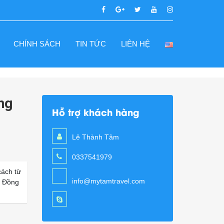
CHÍNH SÁCH
TIN TỨC
LIÊN HỆ
ng
Hỗ trợ khách hàng
Lê Thành Tâm
0337541979
cách từ
info@mytamtravel.com
i Đồng