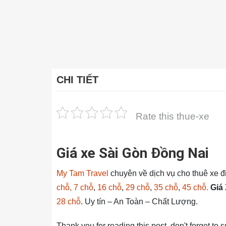
CHI TIẾT
Rate this thue-xe
Giá xe Sài Gòn Đồng Nai
My Tam Travel
chuyên về dịch vụ cho thuê xe 
chỗ,
7 chỗ
,
16 chỗ
,
29 chỗ
,
35 chỗ
,
45 chỗ.
Giá
28 chỗ
. Uy tín – An Toàn – Chất Lượng.
Thank you for reading this post, don't forget to 