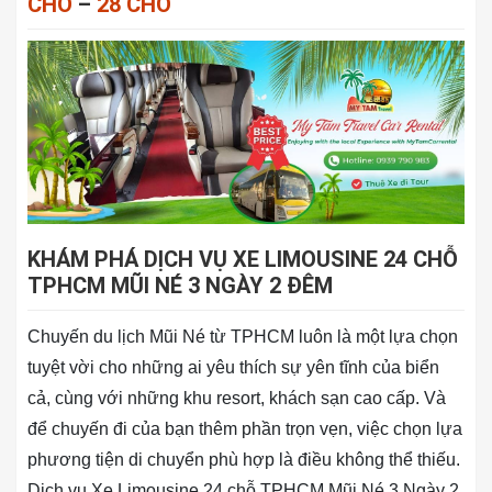
CHỖ
–
28 CHỖ
KHÁM PHÁ DỊCH VỤ XE LIMOUSINE 24 CHỖ
TPHCM MŨI NÉ 3 NGÀY 2 ĐÊM
Chuyến du lịch Mũi Né từ TPHCM luôn là một lựa chọn
tuyệt vời cho những ai yêu thích sự yên tĩnh của biển
cả, cùng với những khu resort, khách sạn cao cấp. Và
để chuyến đi của bạn thêm phần trọn vẹn, việc chọn lựa
phương tiện di chuyển phù hợp là điều không thể thiếu.
Dịch vụ Xe Limousine 24 chỗ TPHCM Mũi Né 3 Ngày 2